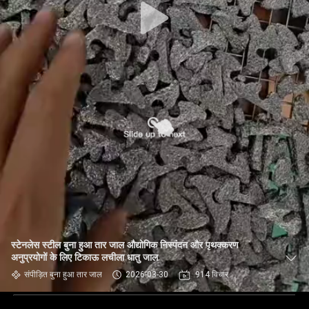
स्टेनलेस स्टील बुना हुआ तार जाल औद्योगिक निस्पंदन और पृथक्करण
अनुप्रयोगों के लिए टिकाऊ लचीला धातु जाल
संपीड़ित बुना हुआ तार जाल
2026-03-30
914 विचार