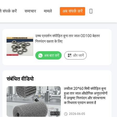

े संपर्क करें
समाचार
मामले
अब संपर्क करें
उच्च प्रदर्शन संपीड़ित बुना तार जाल OD100 बेहतर
निस्पंदन दक्षता के लिए
अब बात करें
और जानें
संबंधित वीडियो
लचीला 20*60 मिमी संपीड़ित बुना
हुआ तार जाल औद्योगिक अनुप्रयोगों
में उत्कृष्ट निस्पंदन और संरचनात्म
क स्थिरता प्रदान करता है
संपीड़ित बुना हुआ तार जाल
00:12
2026-06-05