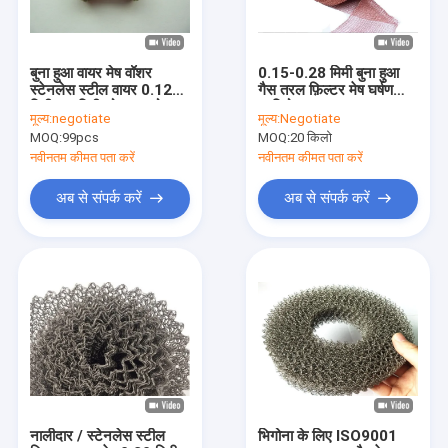
बुना हुआ वायर मेष वॉशर
0.15-0.28 मिमी बुना हुआ
स्टेनलेस स्टील वायर 0.12
गैस तरल फ़िल्टर मेष घर्षण
मिमी 35 मिमी लोचदार कोर
प्रतिरोध OEM
मूल्य:
negotiate
मूल्य:
Negotiate
पहने आईएसओ 9 001
MOQ:
99pcs
MOQ:
20 किलो
नवीनतम कीमत पता करें
नवीनतम कीमत पता करें
अब से संपर्क करें
अब से संपर्क करें
होम
उत्पाद
वीआर दिखाएँ
नालीदार / स्टेनलेस स्टील
भिगोना के लिए ISO9001