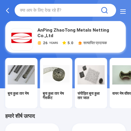
AnPing ZhaoTong Metals Netting
Co.,Ltd
26
5.0
सत्यापित प्रदायक
YEARS
बुना हुआ तार मेष
बुना हुआ तार मेष
संपीड़ित बुना हुआ
वायर मेष वॉश
गैसकेट
तार जाल
हमारे शीर्ष उत्पाद