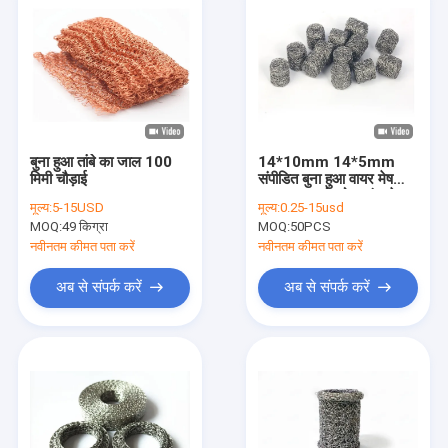
बुना हुआ तांबे का जाल 100
14*10mm 14*5mm
मिमी चौड़ाई
संपीडित बुना हुआ वायर मेष
1.1mm स्नो फोम लांस मेश
मूल्य:
5-15USD
मूल्य:
0.25-15usd
फ़िल्टर
MOQ:
49 किग्रा
MOQ:
50PCS
नवीनतम कीमत पता करें
नवीनतम कीमत पता करें
अब से संपर्क करें
अब से संपर्क करें