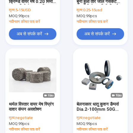
क्रिम्प्ड वायर मेष 0.20 मिमी-
बुना हुआ तार जाल गैसकेट
हमारे बारे में
0.28 मिमी गैस तरल फ़िल्टर
आयुध डिपो 65 मिमी ऊँचाई 3-
मूल्य:
5-15USD
मूल्य:
0.25-15usd
150 मिमी
MOQ:
99pcs
MOQ:
99pcs
फैक्टरी यात्रा
नवीनतम कीमत पता करें
नवीनतम कीमत पता करें
गुणवत्ता नियंत्रण
अब से संपर्क करें
अब से संपर्क करें
हमसे संपर्क करें
समाचार
मामले
बुना हुआ तार मेष
थर्मल विस्तार वायर मेष स्प्रिंग
बेलनाकार धातु कुशन डैम्पर्स
वाशर कंपन अवशोषण
Dia.2-100mm 50G
बुना हुआ तार मेष गैसकेट
घनत्व अनुकूलित OEM
मूल्य:
negotiate
मूल्य:
negotiate
संपीड़ित बुना हुआ तार जाल
MOQ:
99pcs
MOQ:
99pcs
नवीनतम कीमत पता करें
नवीनतम कीमत पता करें