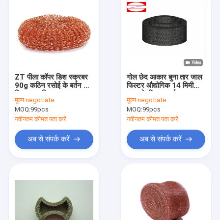
ZT पीला कॉपर डिश स्क्रबर
गोल छेद आकार बुना तार जाल
90g कठिन रसोई के बर्तन के
फिल्टर औद्योगिक 14 मिमी
लिए अनुकूलित
व्यास के लिए आदर्श
मूल्य:
negotiate
मूल्य:
negotiate
Customized
MOQ:
99pcs
MOQ:
99pcs
नवीनतम कीमत पता करें
नवीनतम कीमत पता करें
अब से संपर्क करें
अब से संपर्क करें