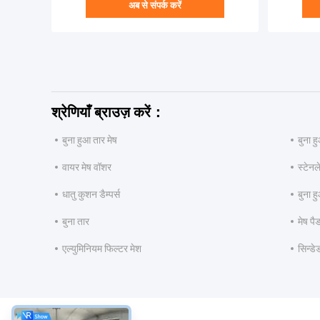
अब से संपर्क करें
श्रेणियाँ ब्राउज़ करें：
बुना हुआ तार मेष
बुना ह
वायर मेष वॉशर
स्टेनल
धातु कुशन डैम्पर्स
बुना ह
बुना तार
मेष पै
एल्युमिनियम फिल्टर मेश
सिन्डे