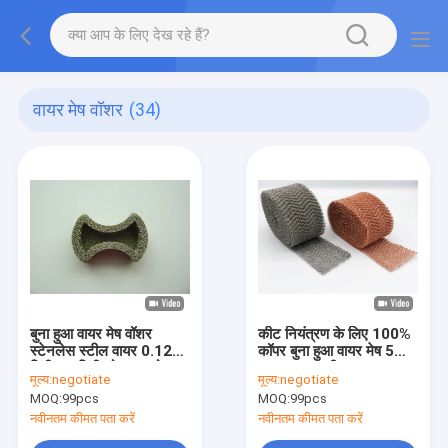
वायर मेष वॉशर
(34)
बुना हुआ वायर मेष वॉशर
कीट नियंत्रण के लिए 100%
स्टेनलेस स्टील वायर 0.12
कॉपर बुना हुआ वायर मेष 5
मिमी 35 मिमी लोचदार कोर
"एक्स 100 फीट 0.23
मूल्य:
negotiate
मूल्य:
negotiate
पहने आईएसओ 9 001
मिमीmm
MOQ:
99pcs
MOQ:
99pcs
नवीनतम कीमत पता करें
नवीनतम कीमत पता करें