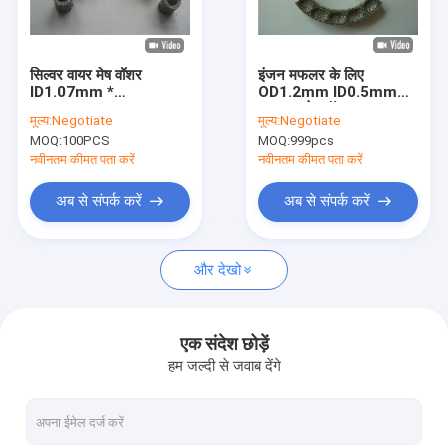
हमारे बारे में
फैक्टरी यात्रा
सिल्वर वायर मेष वॉशर
इंजन मफलर के लिए
ID1.07mm *
OD1.2mm ID0.5mm
गुणवत्ता नियंत्रण
OD1.95mm OEM /
बुना हुआ मेष वॉशर
मूल्य:
Negotiate
मूल्य:
Negotiate
ODM उपलब्ध:
SS304304
MOQ:
100PCS
MOQ:
999pcs
हमसे संपर्क करें
नवीनतम कीमत पता करें
नवीनतम कीमत पता करें
समाचार
अब से संपर्क करें
अब से संपर्क करें
मामले
और देखो
बुना हुआ तार मेष
एक संदेश छोड़ें
हम जल्दी से जवाब देंगे
बुना हुआ तार मेष गैसकेट
संपीड़ित बुना हुआ तार जाल