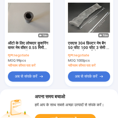
ऑटो के लिए लोचदार कुशनिंग
एसएस 304 फ़िल्टर मेष बैग
वायर मेष वॉशर 0.55 मिमी
50 फीट 100 फीट 3 सेमी -
OEM कार वॉश सहायक
1 मीटर घर्षण प्रतिरोध
मूल्य:
negotiate
मूल्य:
negotiate
उपकरण
MOQ:
99pcs
MOQ:
1000pcs
नवीनतम कीमत पता करें
नवीनतम कीमत पता करें
अब से संपर्क करें
अब से संपर्क करें
अपना समय बचाओ
हमें आप के साथ सबसे अच्छा उत्पादों से संपर्क करें।