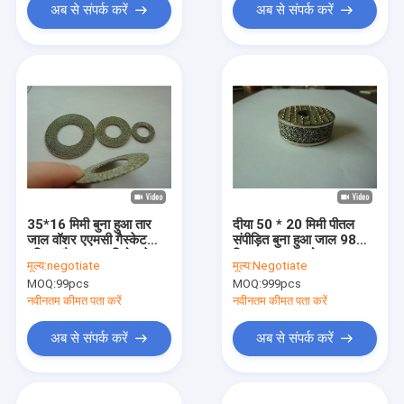
अब से संपर्क करें
अब से संपर्क करें
35*16 मिमी बुना हुआ तार
दीया 50 * 20 मिमी पीतल
जाल वॉशर एएमसी गैस्केट
संपीड़ित बुना हुआ जाल 98%
एसिड और क्षार प्रतिरोध के
फ़िल्टर स्क्वायर होल
मूल्य:
negotiate
मूल्य:
Negotiate
साथ निम्न आवृत्तियों की सुरक्षा
MOQ:
99pcs
MOQ:
999pcs
के लिए
नवीनतम कीमत पता करें
नवीनतम कीमत पता करें
अब से संपर्क करें
अब से संपर्क करें