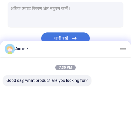
वायर मेष वॉशर
स्टेनलेस स्टील की सफाई की गेंद
बुना हुआ तार जाल टेप
जारी रखें
धातु कुशन डैम्पर्स
Aimee
बुना हुआ मेष कपड़ा
हमारी श्रेणियाँ
7:30 PM
कॉपर बुना हुआ जाल
Good day, what product are you looking for?
बुना तार
मेष पैड डिमिस्टर
एल्युमिनियम फॉयल मेष
बुना हुआ तार मेष
बुना हुआ तार मेष गैसकेट
संपीड़ित बुना हुआ त
एल्युमिनियम फिल्टर मेश