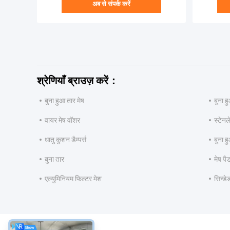
अब से संपर्क करें
श्रेणियाँ ब्राउज़ करें：
बुना हुआ तार मेष
बुना ह
वायर मेष वॉशर
स्टेनल
धातु कुशन डैम्पर्स
बुना ह
बुना तार
मेष पै
एल्युमिनियम फिल्टर मेश
सिन्डे