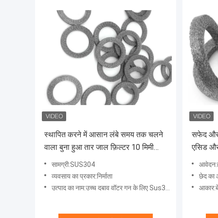
स्थापित करने में आसान लंबे समय तक चलने
सफेद और 
वाला बुना हुआ तार जाल फ़िल्टर 10 मिमी
एसिड और 
मोटाई
सामग्री:SUS304
आवेदन:हाई प्रेशर व
व्यवसाय का प्रकार:निर्माता
छेद का
उत्पाद का नाम:उच्च दबाव वॉटर गन के लिए Sus304 बुना हुआ तार जाल फ़िल्टर
आकार:ब