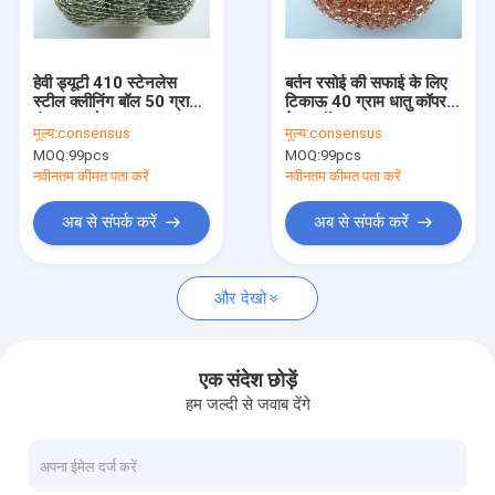
हमारे बारे में
फैक्टरी यात्रा
हेवी ड्यूटी 410 स्टेनलेस
बर्तन रसोई की सफाई के लिए
स्टील क्लीनिंग बॉल 50 ग्राम
टिकाऊ 40 ग्राम धातु कॉपर
गुणवत्ता नियंत्रण
गंध प्रूफ पैन स्क्रबर
मेष स्कॉरर
मूल्य:
consensus
मूल्य:
consensus
MOQ:
99pcs
MOQ:
99pcs
हमसे संपर्क करें
नवीनतम कीमत पता करें
नवीनतम कीमत पता करें
समाचार
अब से संपर्क करें
अब से संपर्क करें
मामले
और देखो
बुना हुआ तार मेष
एक संदेश छोड़ें
हम जल्दी से जवाब देंगे
बुना हुआ तार मेष गैसकेट
संपीड़ित बुना हुआ तार जाल