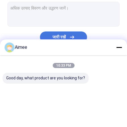
वायर मेष वॉशर
स्टेनलेस स्टील की सफाई की गेंद
बुना हुआ तार जाल टेप
जारी रखें
धातु कुशन डैम्पर्स
Aimee
बुना हुआ मेष कपड़ा
हमारी श्रेणियाँ
10:33 PM
कॉपर बुना हुआ जाल
Good day, what product are you looking for?
बुना तार
मेष पैड डिमिस्टर
एल्युमिनियम फॉयल मेष
बुना हुआ तार मेष
बुना हुआ तार मेष गैसकेट
संपीड़ित बुना हुआ त
एल्युमिनियम फिल्टर मेश