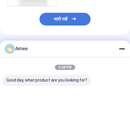
जारी रखें
अनुशंसित उत्पाद
Aimee
3:28 PM
Good day, what product are you looking for?
लचीला 20*60 मिमी संपीड़ित
Dia50mm बहुमुखी कॉम्पैक्ट
रासायनिक प्रसंस्
बुना हुआ तार जाल औद्योगिक
बुना हुआ तार जाल गर्मी
पर्यावरण संरक्षण उप
अनुप्रयोगों में उत्कृष्ट निस्पंदन
इन्सुलेशन शोर में कमी और
लिए संक्षारण रोधी संप
और संरचनात्मक स्थिरता
कंपन डंपिंग अनुप्रयोगों के लिए
हुआ तार जाल अनुकू
प्रदान करता है
उपयुक्त है
सबसे अच्छी कीमत
सबसे अच्छी कीमत
सबसे अच्छी 