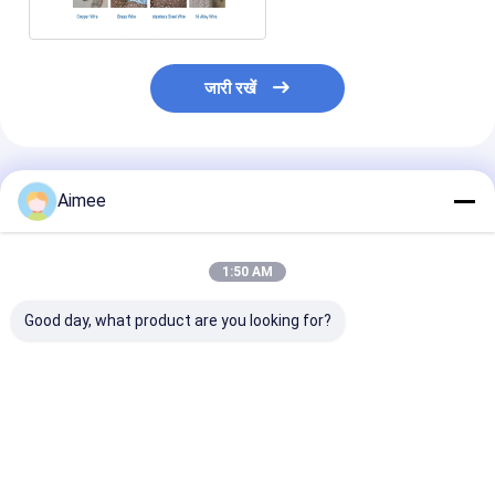
जारी रखें
अनुशंसित उत्पाद
Aimee
1:50 AM
Good day, what product are you looking for?
निकास को कम करने के लिए
निस्पंदन पृथक्करण के लिए
निस्पंदन पृथक्करण 
स्टेनलेस स्टील बुना हुआ जाल
ऑल-मेटल मेश स्टेनलेस
औद्योगिक अनुप्रयोगो
निकास गास्केट
स्टील बुना हुआ वायर मेश
पूर्ण लोच
Od25*25*10mm निर्मित
50*50 मिमी
Od80*25*20m
स्टेनलेस स्टील बुना 
सबसे अच्छी कीमत
सबसे अच्छी कीमत
सबसे अच्छी 
जाल