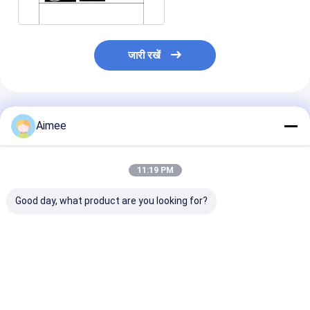
जारी रखें
अनुशंसित उत्पाद
Aimee
11:19 PM
Good day, what product are you looking for?
निकास को कम करने के लिए
निस्पंदन पृथक्करण के लिए
निस्पंदन पृथक्करण 
स्टेनलेस स्टील बुना हुआ जाल
ऑल-मेटल मेश स्टेनलेस
औद्योगिक अनुप्रयोगो
निकास गास्केट
स्टील बुना हुआ वायर मेश
पूर्ण लोच
Od25*25*10mm निर्मित
50*50 मिमी
Od80*25*20m
स्टेनलेस स्टील बुना 
सबसे अच्छी कीमत
सबसे अच्छी कीमत
सबसे अच्छी 
जाल