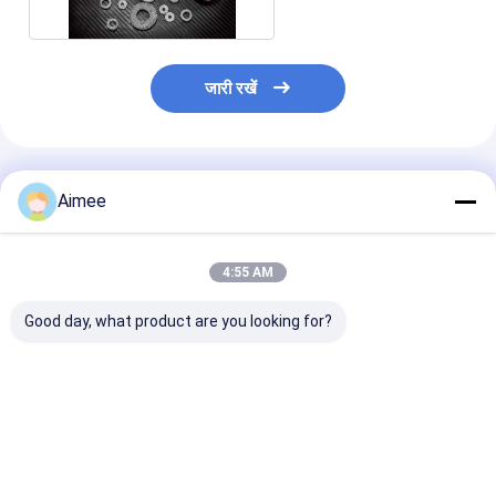
जारी रखें
अनुशंसित उत्पाद
Aimee
4:55 AM
Good day, what product are you looking for?
लचीला 20*60 मिमी संपीड़ित
Dia50mm बहुमुखी कॉम्पैक्ट
रासायनिक प्रसंस्
बुना हुआ तार जाल औद्योगिक
बुना हुआ तार जाल गर्मी
पर्यावरण संरक्षण उप
अनुप्रयोगों में उत्कृष्ट निस्पंदन
इन्सुलेशन शोर में कमी और
लिए संक्षारण रोधी संप
और संरचनात्मक स्थिरता
कंपन डंपिंग अनुप्रयोगों के लिए
हुआ तार जाल अनुकू
प्रदान करता है
उपयुक्त है
सबसे अच्छी कीमत
सबसे अच्छी कीमत
सबसे अच्छी 