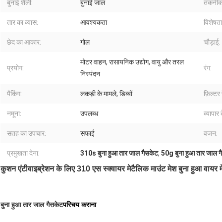
बुनाई शैली:
बुनाई जाल
तकनीक
तार का व्यास:
आवश्यकता
विशेषता
छेद का आकार:
गोल
चौड़ाई:
मोटर वाहन, रासायनिक उद्योग, वायु और तरल
प्रयोग:
रंग:
निस्पंदन
पैकिंग:
लकड़ी के मामले, डिब्बों
फ़िल्टर 
नमूना:
उपलब्ध
व्यापार 
सतह का उपचार:
सफाई
वजन:
प्रमुखता देना:
310s बुना हुआ तार जाल गैसकेट
,
50g बुना हुआ तार जाल ग
कुशन एंटीवाइब्रेशन के लिए 310 एस स्क्वायर मेटैलिक माउंट मेश बुना हुआ वायर म
बुना हुआ तार जाल गैसकेट
परिचय कराना