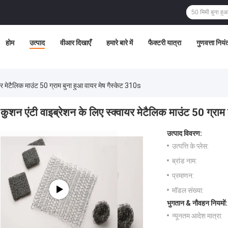
होम
उत्पाद
वीआर दिखाएँ
हमारे बारे में
फैक्टरी यात्रा
गुणवत्ता नियं
यर मेटैलिक माउंट 50 ग्राम बुना हुआ वायर मेष गैस्केट 310s
कुशन एंटी वाइब्रेशन के लिए स्क्वायर मेटैलिक माउंट 50 ग्राम
उत्पाद विवरण:
उत्पत्ति के प्लेस:
ब्रांड नाम:
प्रमाणन:
मॉडल संख्या:
भुगतान & नौवहन नियमों:
न्यूनतम आदेश मात्रा: