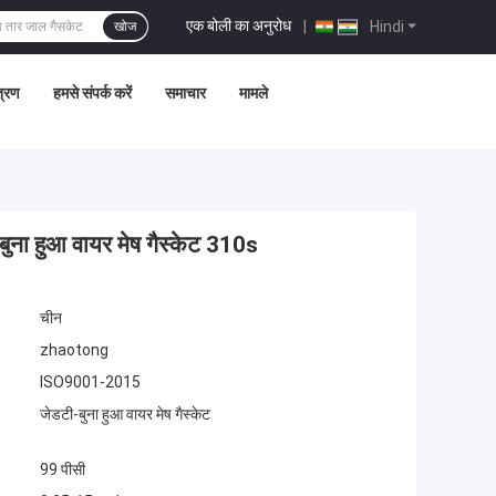
एक बोली का अनुरोध
|
Hindi
खोज
त्रण
हमसे संपर्क करें
समाचार
मामले
 बुना हुआ वायर मेष गैस्केट 310s
चीन
zhaotong
ISO9001-2015
जेडटी-बुना हुआ वायर मेष गैस्केट
99 पीसी