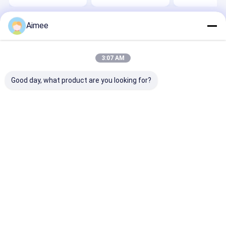
Aimee
होम
हमारे बारे में
हमसे संपर्क करें
Desktop Site
साइटमैप
गोपनीयता नीति
गुणवत्ता
बुना हुआ तार मेष
चीन का कारखाना.Copyright © 2026 AnPing
3:07 AM
ZhaoTong Metals Netting Co.,Ltd. All Rights Reserved.
Good day, what product are you looking for?
होम
उत्पाद
वीआर दिखाएँ