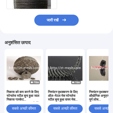
प्रमाणित:
जारी रखें
अनुशंसित उत्पाद
निकास को कम करने के लिए
निस्पंदन पृथक्करण के लिए
निस्पंदन पृथक्करण 
स्टेनलेस स्टील बुना हुआ जाल
ऑल-मेटल मेश स्टेनलेस
औद्योगिक अनुप्रयोगो
निकास गास्केट
स्टील बुना हुआ वायर मेश
पूर्ण लोच
Od25*25*10mm निर्मित
50*50 मिमी
Od80*25*20m
स्टेनलेस स्टील बुना 
सबसे अच्छी कीमत
सबसे अच्छी कीमत
सबसे अच्छी 
जाल